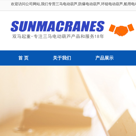
欢迎访问公司网站,我们专营三马电动葫芦,防爆电动葫芦,环链电动葫芦,船用电动
首 页
关于我们
产品展示