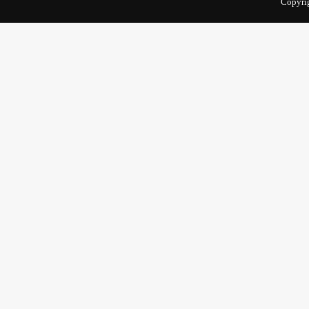
Copyr