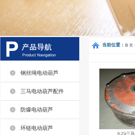
当前位置：
首 页
钢丝绳电动葫芦
三马电动葫芦配件
防爆电动葫芦
环链电动葫芦
0.25t